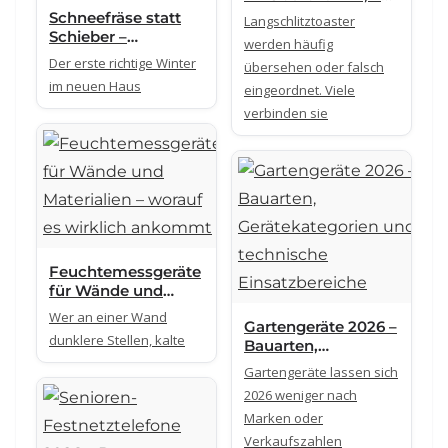
oder 4 Scheiben
Schneefräse statt
Langschlitztoaster
richtig einordnen
Schieber –
werden häufig
Überblick für
Der erste richtige Winter
übersehen oder falsch
meinen Winter
im neuen Haus
eingeordnet. Viele
verbinden sie
Feuchtemessgeräte
für Wände und
Materialien – worauf
Wer an einer Wand
Gartengeräte 2026 –
es wirklich
dunklere Stellen, kalte
Bauarten,
ankommt
Gerätekategorien
Gartengeräte lassen sich
und technische
2026 weniger nach
Einsatzbereiche
Marken oder
Verkaufszahlen