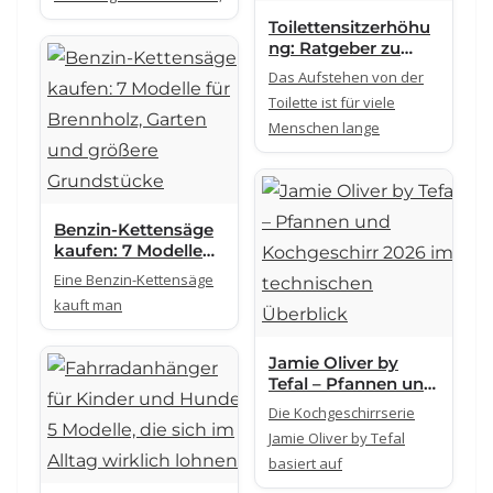
Toilettensitzerhöhu
ng: Ratgeber zu
Höhe, Stabilität und
Das Aufstehen von der
Alltagstauglichkeit
Toilette ist für viele
Menschen lange
Benzin-Kettensäge
kaufen: 7 Modelle
für Brennholz,
Eine Benzin-Kettensäge
Garten und größere
kauft man
Grundstücke
Jamie Oliver by
Tefal – Pfannen und
Kochgeschirr 2026
Die Kochgeschirrserie
im technischen
Jamie Oliver by Tefal
Überblick
basiert auf