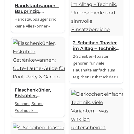
Handstaubsauger –
Bauprinzip,
Gerätegruppen und
Handstaubsauger sind
sinnvolle
keine Alleskönner –
Einsatzbereiche
2-Scheiben-Toaster
im Alltag – Technik,
Unterschiede und
2-Scheiben-Toaster
sinnvolle
gehören für viele
Einsatzbereiche
Haushalte einfach zum
täglichen Frühstück dazu.
Flaschenkühler,
Eiskühler,
Getränkewannen:
Sommer, Sonne,
Gute-Laune-Guide
Poolmusik —
für Pool, Party &
Garten