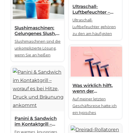
Ultraschall-
Luftbefeuchter –
Technik,
Ultraschall-
Unterschiede und
Luftbefeuchter gehören
Slushimaschinen:
Grenzen
Gelungenes Slush,
zu den am häufigsten
verständlich erklärt
Party und
Slushimaschinen sind die
Gastronomie-
unkomplizierte Lösung,
Lösungen
wenn Sie an heißen
Was wirklich hilft,
wenn der
Einwegrasierer
Auf meiner letzten
stumpf ist –
Geschäftsreise hatte ich
einfache Methoden
ein typisches
für unterwegs
Panini & Sandwich
im Kontaktgrill –
worauf es bei Hitze,
Ein warmes, knuspriges