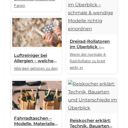
Druck und
Panini,
Bräunung
ankommt
Dreirad-Rollatoren
im Überblick –
schmale & wendige
Wenn der normale 4-
Luftreiniger bei
Modelle richtig
Allergien – welche
Rad-Rollator zu breit
einordnen
Geräte gegen Pollen
wirkt, in
Allergien gehören zu den
und Tierhaare
helfen
Fahrradtaschen –
Reiskocher erklärt:
Modelle, Materialien
Technik, Bauarten