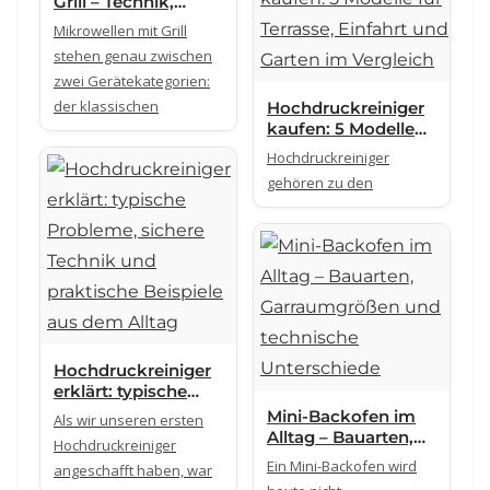
Grill – Technik,
Zusatzfunktionen
Mikrowellen mit Grill
und Einsatzgrenzen
stehen genau zwischen
zwei Gerätekategorien:
der klassischen
Hochdruckreiniger
kaufen: 5 Modelle
für Terrasse,
Hochdruckreiniger
Einfahrt und Garten
gehören zu den
im Vergleich
Hochdruckreiniger
erklärt: typische
Probleme, sichere
Mini-Backofen im
Als wir unseren ersten
Technik und
Alltag – Bauarten,
Hochdruckreiniger
praktische Beispiele
Garraumgrößen
Ein Mini-Backofen wird
angeschafft haben, war
aus dem Alltag
und technische