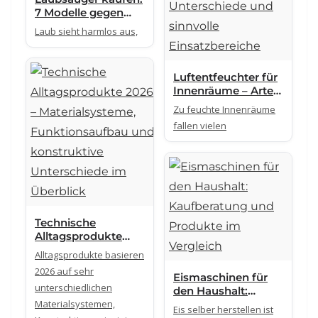
7 Modelle gegen
Laubchaos auf
Laub sieht harmlos aus,
Wegen, Rasen und
Steingarten
Luftentfeuchter für
Innenräume – Arten,
Unterschiede und
Zu feuchte Innenräume
sinnvolle
fallen vielen
Einsatzbereiche
Technische
Alltagsprodukte
2026 –
Alltagsprodukte basieren
Materialsysteme,
2026 auf sehr
Funktionsaufbau
Eismaschinen für
unterschiedlichen
und konstruktive
den Haushalt:
Unterschiede im
Materialsystemen,
Kaufberatung und
Eis selber herstellen ist
Überblick
Produkte im