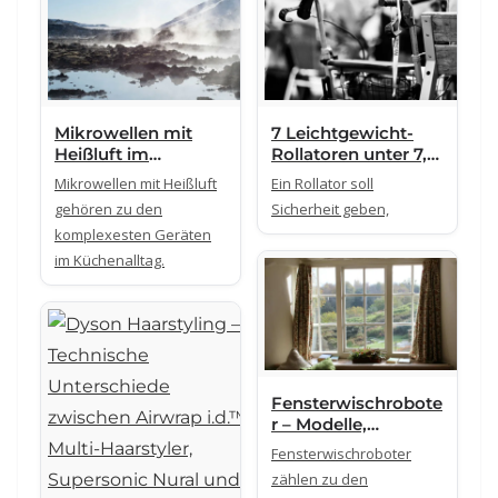
Mikrowellen mit
7 Leichtgewicht-
Heißluft im
Rollatoren unter 7,5
Überblick –
kg im Überblick
Mikrowellen mit Heißluft
Ein Rollator soll
Bauarten, Garraum
gehören zu den
Sicherheit geben,
und Kombibetrieb
komplexesten Geräten
erklärt
im Küchenalltag.
Fensterwischrobote
r – Modelle,
Reinigungsmechani
Fensterwischroboter
k und technische
zählen zu den
Unterschiede im