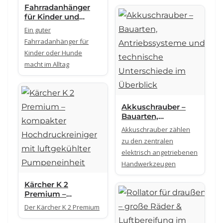
Fahrradanhänger
für Kinder und
Hunde: 5 Modelle,
Ein guter
die sich im Alltag
Fahrradanhänger für
wirklich lohnen
Kinder oder Hunde
macht im Alltag
Akkuschrauber –
Bauarten,
Antriebssysteme
Akkuschrauber zählen
und technische
zu den zentralen
Unterschiede im
elektrisch angetriebenen
Überblick
Handwerkzeugen
Kärcher K 2
Premium –
kompakter
Der Kärcher K 2 Premium
Hochdruckreiniger
mit luftgekühlter