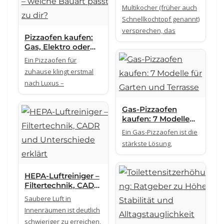
Funktionsprinzip
Multikocher (früher auch
und realistische
Schnellkochtopf genannt)
Einsatzbereiche
versprechen, das
Pizzaofen kaufen:
Gas, Elektro oder
Holz – welche
Ein Pizzaofen für
Bauart passt zu dir?
zuhause klingt erstmal
nach Luxus –
Gas-Pizzaofen
kaufen: 7 Modelle
für Garten und
Ein Gas-Pizzaofen ist die
Terrasse
stärkste Lösung,
HEPA-Luftreiniger –
Filtertechnik, CADR
und Unterschiede
Saubere Luft in
erklärt
Innenräumen ist deutlich
schwieriger zu erreichen,