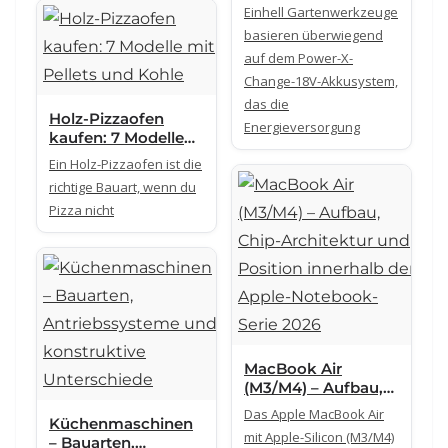
Akkusystem,
Einhell Gartenwerkzeuge
Bauarten und
basieren überwiegend
technische
auf dem Power-X-
Unterschiede
Change-18V-Akkusystem,
das die
Holz-Pizzaofen
Energieversorgung
kaufen: 7 Modelle
mit Pellets und
Ein Holz-Pizzaofen ist die
Kohle
richtige Bauart, wenn du
Pizza nicht
MacBook Air
(M3/M4) – Aufbau,
Chip-Architektur
Das Apple MacBook Air
Küchenmaschinen
und Position
mit Apple-Silicon (M3/M4)
– Bauarten,
innerhalb der Apple-