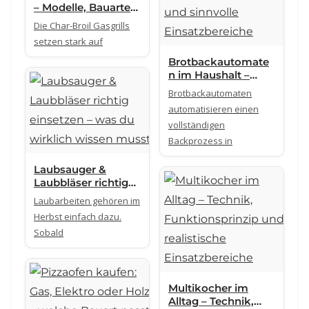
– Modelle, Bauarten
und technische
Die Char-Broil Gasgrills
Unterschiede
setzen stark auf
Brotbackautomate
n im Haushalt –
Technik, Bauarten
Brotbackautomaten
und sinnvolle
automatisieren einen
Einsatzbereiche
vollständigen
Backprozess in
Laubsauger &
Laubbläser richtig
einsetzen – was du
Laubarbeiten gehören im
wirklich wissen
Herbst einfach dazu.
musst
Sobald
Multikocher im
Alltag – Technik,