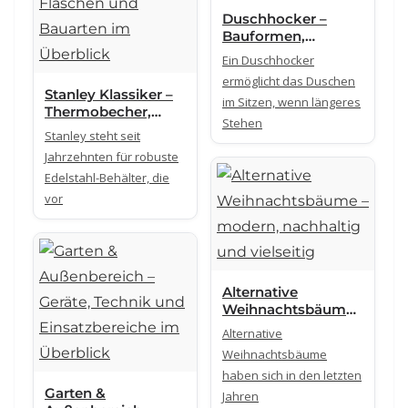
Duschhocker –
Bauformen,
Konstruktion und
Ein Duschhocker
technische
ermöglicht das Duschen
Unterschiede
Stanley Klassiker –
im Sitzen, wenn längeres
Thermobecher,
Stehen
Flaschen und
Stanley steht seit
Bauarten im
Jahrzehnten für robuste
Überblick
Edelstahl-Behälter, die
vor
Alternative
Weihnachtsbäume
– modern,
Alternative
nachhaltig und
Weihnachtsbäume
vielseitig
haben sich in den letzten
Garten &
Jahren