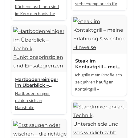
steht exemplarisch für
Antriebssysteme
Notebook-Serie
Küchenmaschinen sind
und konstruktive
2026
im Kern mechanische
Unterschiede
Steak im
Kontaktgrill – meine
Erfahrung &
Ich grille mein Rindfleisch
wichtige Hinweise
Hartbodenreiniger
seit Jahren häufig im
im Überblick –
Kontaktgrill –
Technik,
Hartbodenreiniger
Funktionsprinzipien
richten sich an
und Einsatzgrenzen
Haushalte,