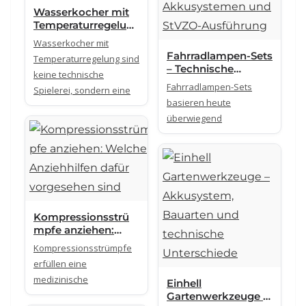
Wasserkocher mit
Temperaturregelun
g – Technik,
Wasserkocher mit
Systeme und
Fahrradlampen-Sets
Temperaturregelung sind
Einsatzbereiche
– Technische
keine technische
Unterschiede bei
Fahrradlampen-Sets
Spielerei, sondern eine
Lichtleistung,
basieren heute
Akkusystemen und
überwiegend
StVZO-Ausführung
Kompressionsstrü
mpfe anziehen:
Welche
Kompressionsstrümpfe
Anziehhilfen dafür
erfüllen eine
vorgesehen sind
medizinische
Einhell
Gartenwerkzeuge –