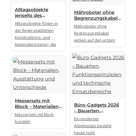
Alltagsobjekte
Mähroboter ohne
jenseits des
Begrenzungskabel –
Standards 2026 –
Alltagsobjekte folgen in
welche Technik
Mähroboter ohne
technische
wirklich zu deinem
der Regel etablierten
Bauarten und
Begrenzungskabel
Garten passt
Konstruktions- und
Wirkprinzipien
wirken auf den ersten
Materialprinzipien, die
Messersets mit
Büro-Gadgets 2026
Block – Materialien,
– Bauarten,
Ausstattung und
Messersets mit Block
Funktionsprinzipien
Unterschiede
Ein moderner
bündeln
und technische
Arbeitsplatz besteht
Einsatzbereiche
heute nicht