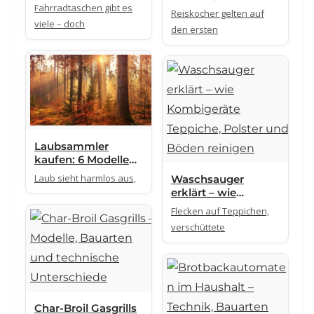
und technische
Fahrradtaschen gibt es
und Unterschiede
Reiskocher gelten auf
Unterschiede im
im Überblick
viele – doch
Überblick
den ersten
Laubsammler
kaufen: 6 Modelle
gegen mühsames
Laub sieht harmlos aus,
Waschsauger
Laubfegen
erklärt – wie
Kombigeräte
Flecken auf Teppichen,
Teppiche, Polster
verschüttete
und Böden reinigen
Char-Broil Gasgrills