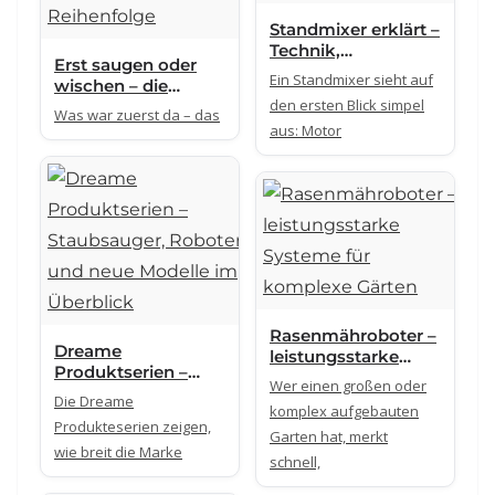
Standmixer erklärt –
Technik,
Erst saugen oder
Unterschiede und
Ein Standmixer sieht auf
wischen – die
was wirklich zählt
den ersten Blick simpel
richtige Reihenfolge
Was war zuerst da – das
aus: Motor
Rasenmähroboter –
Dreame
leistungsstarke
Produktserien –
Systeme für
Wer einen großen oder
Staubsauger,
komplexe Gärten
Die Dreame
komplex aufgebauten
Roboter und neue
Produkteserien zeigen,
Modelle im
Garten hat, merkt
wie breit die Marke
Überblick
schnell,