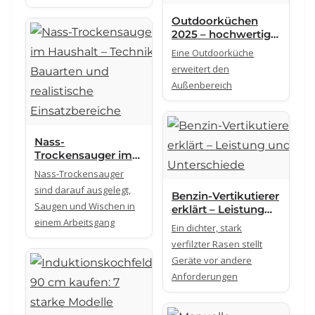
Kompressoren
Outdoorküchen
2025 – hochwertige
Modelle und
Eine Outdoorküche
Materialkonzepte
erweitert den
im Überblick
Außenbereich
Nass-
Trockensauger im
Haushalt – Technik,
Nass-Trockensauger
Bauarten und
sind darauf ausgelegt,
realistische
Benzin-Vertikutierer
Saugen und Wischen in
Einsatzbereiche
erklärt – Leistung
einem Arbeitsgang
und Unterschiede
Ein dichter, stark
verfilzter Rasen stellt
Geräte vor andere
Anforderungen