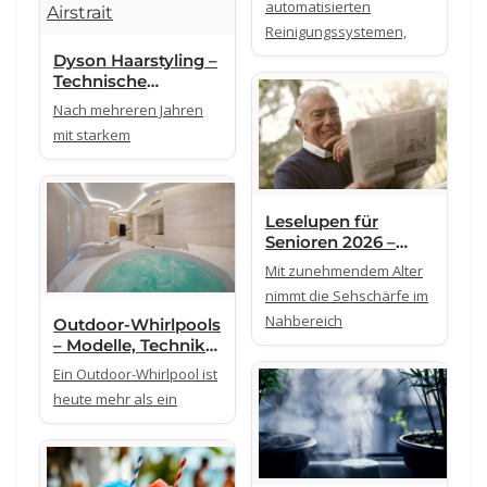
automatisierten
Überblick
Reinigungssystemen,
Dyson Haarstyling –
Technische
Unterschiede
Nach mehreren Jahren
zwischen Airwrap
mit starkem
i.d.™ Multi-
Haarstyler,
Supersonic Nural
und Airstrait
Leselupen für
Senioren 2026 –
Bauarten,
Mit zunehmendem Alter
Vergrößerungssyste
nimmt die Sehschärfe im
me und technische
Nahbereich
Outdoor-Whirlpools
Unterschiede
– Modelle, Technik
und Ausstattung im
Ein Outdoor-Whirlpool ist
Überblick
heute mehr als ein