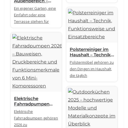
Außenbereich –
Geräte, Technik und
Ein eigener Garten, eine
Einsatzbereiche im
Einfahrt oder eine
Überblick
Terrasse stehen für
Polsterreiniger im
Haushalt – Technik,
Funktionsweise
Polstermöbel gehören zu
und Einsatzbereiche
den Dingen im Haushalt,
die täglich
Elektrische
Fahrradpumpen
2026 – Bauweisen,
Elektrische
Druckbereiche und
Fahrradpumpen gehören
Funktionsmerkmal
2026 zu
e von 6 Mini-