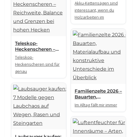
für Garten und
Akku-Kettensägen sind
Brennholz im
interessant, wenn du
Vergleich
Holzarbeiten im
Teleskop-
Heckenscheren –
Reichweite, Balance
Teleskop-
und Grenzen bei
Heckenscheren sind für
hohen Hecken
genau
Familienzelte 2026 –
Bauarten,
Materialaufbau und
Im Alltag fällt mir immer
konstruktive
Unterschiede im
Überblick
Laubsauger kaufen: