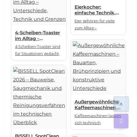
Eierkocher:
einfache Technik,
viele Varianten –
Eier gehören für viele
was wirklich
zum Alltag –
unterscheidet
4-Scheiben-Toaster
im Alltag –
Unterschiede,
4-Scheiben-Toaster sind
Technik und
für Situationen gedacht,
Grenzen
Außergewöhnliche
Kaffeemaschinen –
Bauarten,
Kaffeemaschinen lassen
Brühprinzipien und
sich technisch
konstruktive
Unterschiede
BISSELL SpotClean