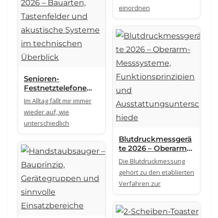
einordnen
Senioren-
Festnetztelefone
2026 – Bauarten,
Im Alltag fällt mir immer
Tastenfelder und
wieder auf, wie
akustische Systeme
unterschiedlich
im technischen
Überblick
Blutdruckmessgerä
te 2026 – Oberarm-
Messsysteme,
Die Blutdruckmessung
Funktionsprinzipien
gehört zu den etablierten
und
Verfahren zur
Ausstattungsunters
chiede