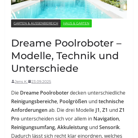
GARTEN & AUSSENBEREICH
HAUS & GARTEN
Dreame Poolroboter –
Modelle, Technik und
Unterschiede
Jens K.
23.09.2025
Die
Dreame Poolroboter
decken unterschiedliche
Reinigungsbereiche
,
Poolgrößen
und
technische
Anforderungen
ab. Die drei Modelle
J1
,
Z1
und
Z1
Pro
unterscheiden sich vor allem in
Navigation
,
Reinigungsumfang
,
Akkuleistung
und
Sensorik
.
Dadurch lässt sich recht klar einordnen, welches