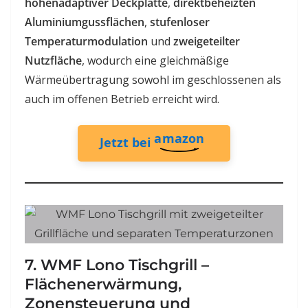
höhenadaptiver Deckplatte
,
direktbeheizten
Aluminiumgussflächen
,
stufenloser
Temperaturmodulation
und
zweigeteilter
Nutzfläche
, wodurch eine gleichmäßige
Wärmeübertragung sowohl im geschlossenen als
auch im offenen Betrieb erreicht wird.
amazon
Jetzt bei
7. WMF Lono Tischgrill –
Flächenerwärmung,
Zonensteuerung und