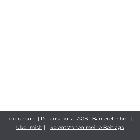
Impressum
|
Datenschutz
|
AGB
|
Barrierefreiheit
|
Über mich
|
So entstehen meine Beiträge